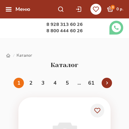
0
Меню
0 р.
8 928 313 60 26
8 800 444 60 26
Каталог
/
Каталог
1
2
3
4
5
...
61