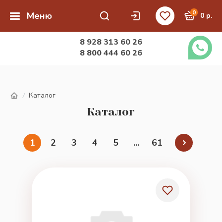
0
Меню
0 р.
8 928 313 60 26
8 800 444 60 26
Каталог
/
Каталог
1
2
3
4
5
...
61