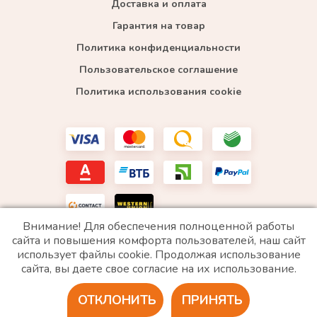
Доставка и оплата
Гарантия на товар
Политика конфиденциальности
Пользовательское соглашение
Политика использования cookie
Внимание! Для обеспечения полноценной работы
сайта и повышения комфорта пользователей, наш сайт
использует файлы cookie. Продолжая использование
*WhatsApp принадлежит компании Meta, которая признана экстремистской и запрещена в
сайта, вы даете свое согласие на их использование.
РФ
ОТКЛОНИТЬ
ПРИНЯТЬ
2020 © Все права защищены. ИП «Войтенко»
Разработка сайта