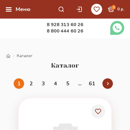
0
Меню
0 р.
8 928 313 60 26
8 800 444 60 26
Каталог
/
Каталог
1
2
3
4
5
...
61