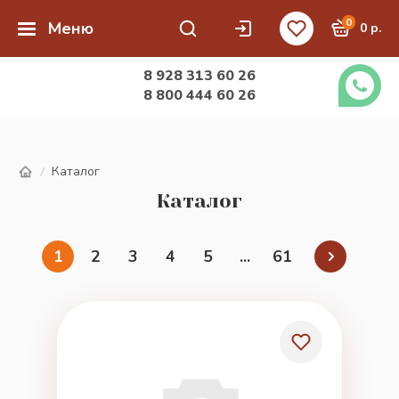
0
Меню
0 р.
8 928 313 60 26
8 800 444 60 26
Каталог
/
Каталог
1
2
3
4
5
...
61