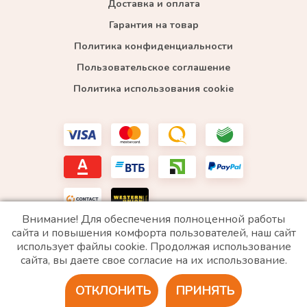
Доставка и оплата
Гарантия на товар
Политика конфиденциальности
Пользовательское соглашение
Политика использования cookie
Внимание! Для обеспечения полноценной работы
сайта и повышения комфорта пользователей, наш сайт
использует файлы cookie. Продолжая использование
*WhatsApp принадлежит компании Meta, которая признана экстремистской и запрещена в
сайта, вы даете свое согласие на их использование.
РФ
ОТКЛОНИТЬ
ПРИНЯТЬ
2020 © Все права защищены. ИП «Войтенко»
Разработка сайта