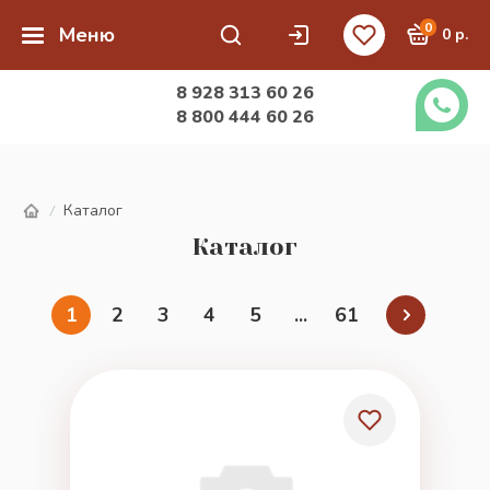
0
Меню
0 р.
8 928 313 60 26
8 800 444 60 26
Каталог
/
Каталог
1
2
3
4
5
...
61