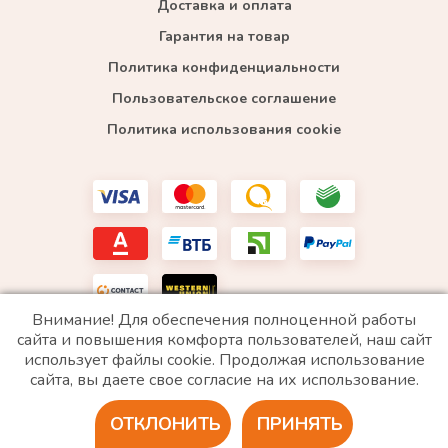
Доставка и оплата
Гарантия на товар
Политика конфиденциальности
Пользовательское соглашение
Политика использования cookie
Внимание! Для обеспечения полноценной работы
сайта и повышения комфорта пользователей, наш сайт
использует файлы cookie. Продолжая использование
*WhatsApp принадлежит компании Meta, которая признана экстремистской и запрещена в
сайта, вы даете свое согласие на их использование.
РФ
ОТКЛОНИТЬ
ПРИНЯТЬ
2020 © Все права защищены. ИП «Войтенко»
Разработка сайта