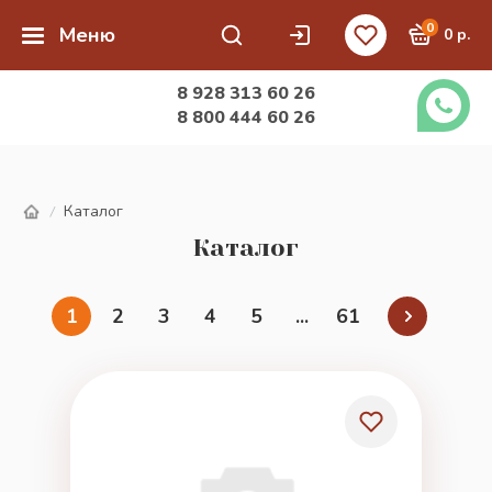
0
Меню
0 р.
8 928 313 60 26
8 800 444 60 26
Каталог
/
Каталог
1
2
3
4
5
...
61