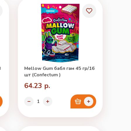
3
Mellow Gum бабл гам 45 гр/16
шт (Confectum )
64.23 р.