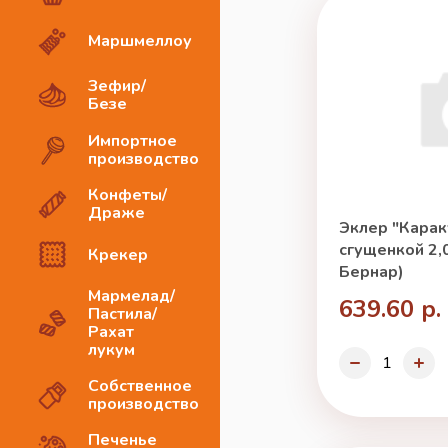
Маршмеллоу
Зефир/
Безе
Импортное
производство
Конфеты/
Драже
Эклер "Карак
сгущенкой 2,0
Крекер
Бернар)
Мармелад/
639.60 р.
Пастила/
Рахат
лукум
Собственное
производство
Печенье