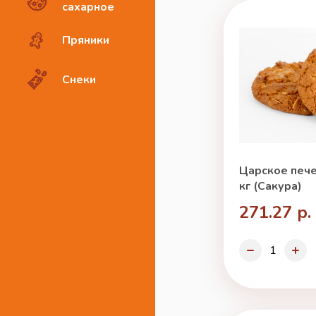
сахарное
Пряники
Снеки
Царское пече
кг (Сакура)
271.27 р.