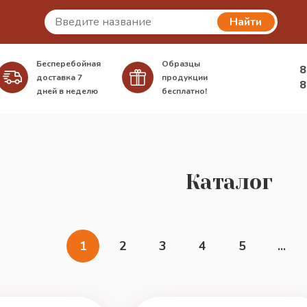
Найти
Бесперебойная
Образцы
8
доставка
7
продукции
8
дней в неделю
бесплатно!
Каталог
1
2
3
4
5
...