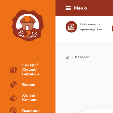
Меню
Собственное
производство
Каталог
/
Сухари/
Сушки/
Баранки
Вафли
Халва/
Козинак
Выпечка