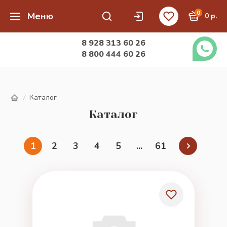
0
Меню
0 р.
8 928 313 60 26
8 800 444 60 26
Каталог
/
Каталог
1
2
3
4
5
...
61