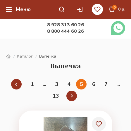
0
Меню
0 р.
8 928 313 60 26
8 800 444 60 26
Каталог
Выпечка
/
/
Выпечка
1
...
3
4
5
6
7
...
13