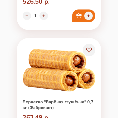
526.50 р.
Бернеско "Варёная сгущёнка" 0,7
кг (Фабрикант)
262.49 р.