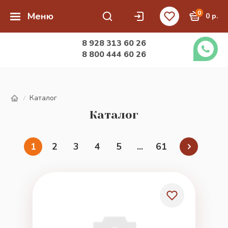
0
Меню
0 р.
8 928 313 60 26
8 800 444 60 26
Каталог
/
Каталог
1
2
3
4
5
...
61