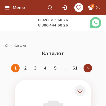
0
Меню
0 р.
8 928 313 60 26
8 800 444 60 26
Каталог
/
Каталог
1
2
3
4
5
...
61