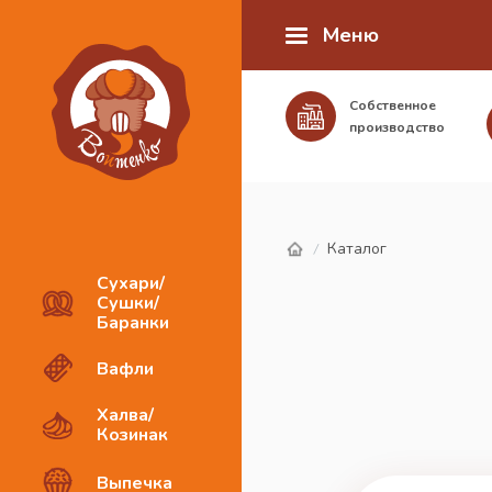
Меню
Собственное
производство
Каталог
/
Сухари/
Сушки/
Баранки
Вафли
Халва/
Козинак
Выпечка