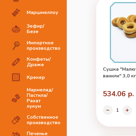
Маршмеллоу
Зефир/
Безе
Импортное
производство
Конфеты/
Драже
Сушка "Малют
ванили" 3,0 к
Крекер
Мармелад/
534.06 р.
Пастила/
Рахат
лукум
Собственное
производство
Печенье