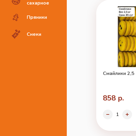
сахарное
Пряники
Снеки
Смайлики 2,5 
858 р.