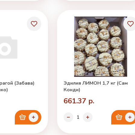
рагой (Забава)
Эдилия ЛИМОН 1,7 кг (Сам
нко)
Конди)
661.37 р.