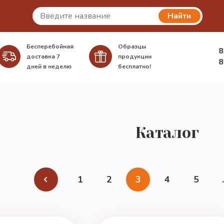
Найти
Бесперебойная
Образцы
8
доставка
7
продукции
8
дней в неделю
бесплатно!
Каталог
1
2
3
4
5
.