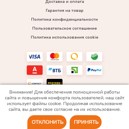
Доставка и оплата
Гарантия на товар
Политика конфиденциальности
Пользовательское соглашение
Политика использования cookie
Внимание! Для обеспечения полноценной работы
сайта и повышения комфорта пользователей, наш сайт
использует файлы cookie. Продолжая использование
*WhatsApp принадлежит компании Meta, которая признана экстремистской и запрещена в
сайта, вы даете свое согласие на их использование.
РФ
ОТКЛОНИТЬ
ПРИНЯТЬ
2020 © Все права защищены. ИП «Войтенко»
Разработка сайта