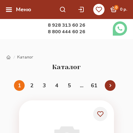
0
Меню
0 р.
8 928 313 60 26
8 800 444 60 26
Каталог
/
Каталог
1
2
3
4
5
...
61