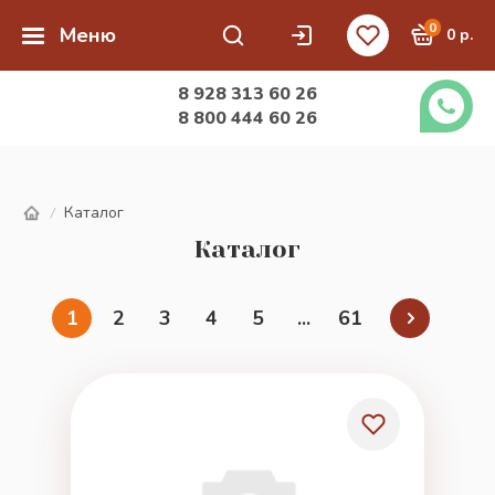
0
Меню
0 р.
8 928 313 60 26
8 800 444 60 26
Каталог
/
Каталог
1
2
3
4
5
...
61