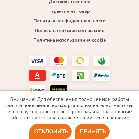
Доставка и оплата
Гарантия на товар
Политика конфиденциальности
Пользовательское соглашение
Политика использования cookie
Внимание! Для обеспечения полноценной работы
сайта и повышения комфорта пользователей, наш сайт
использует файлы cookie. Продолжая использование
*WhatsApp принадлежит компании Meta, которая признана экстремистской и запрещена в
сайта, вы даете свое согласие на их использование.
РФ
ОТКЛОНИТЬ
ПРИНЯТЬ
2020 © Все права защищены. ИП «Войтенко»
Разработка сайта