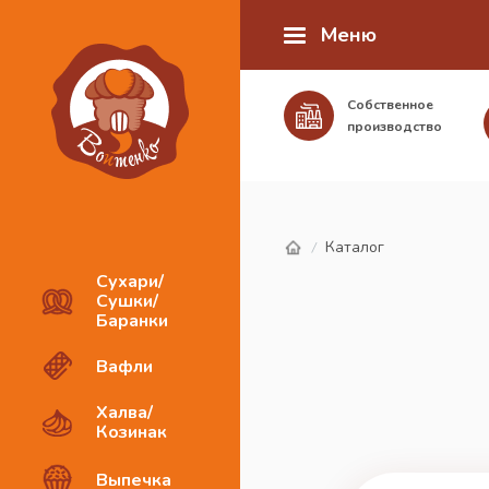
Меню
Собственное
производство
Каталог
/
Сухари/
Сушки/
Баранки
Вафли
Халва/
Козинак
Выпечка