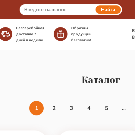
Найти
Бесперебойная
Образцы
8
доставка
7
продукции
8
дней в неделю
бесплатно!
Каталог
1
2
3
4
5
...