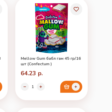
3
Mellow Gum бабл гам 45 гр/16
шт (Confectum )
64.23 р.