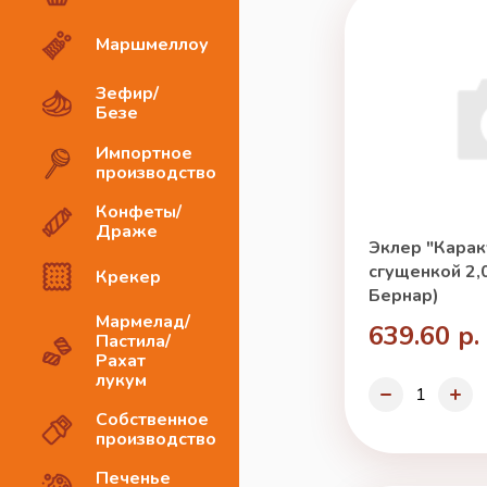
Маршмеллоу
Зефир/
Безе
Импортное
производство
Конфеты/
Драже
Эклер "Карак
сгущенкой 2,0
Крекер
Бернар)
Мармелад/
639.60 р.
Пастила/
Рахат
лукум
Собственное
производство
Печенье