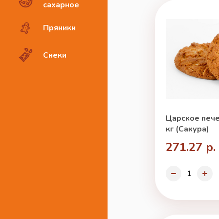
сахарное
Пряники
Снеки
Царское пече
кг (Сакура)
271.27 р.