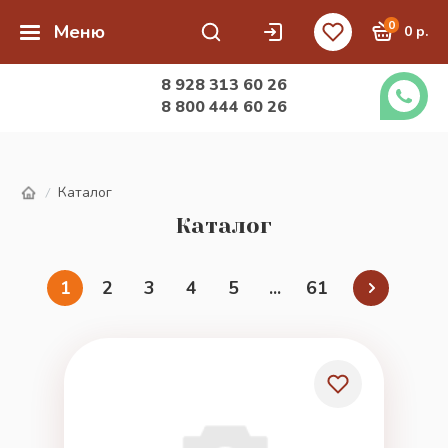
0
Меню
0 р.
8 928 313 60 26
8 800 444 60 26
Каталог
/
Каталог
1
2
3
4
5
...
61