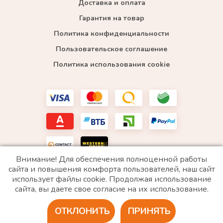
Доставка и оплата
Гарантия на товар
Политика конфиденциальности
Пользовательское соглашение
Политика использования cookie
Внимание! Для обеспечения полноценной работы
сайта и повышения комфорта пользователей, наш сайт
использует файлы cookie. Продолжая использование
*WhatsApp принадлежит компании Meta, которая признана экстремистской и запрещена в
сайта, вы даете свое согласие на их использование.
РФ
ОТКЛОНИТЬ
ПРИНЯТЬ
2020 © Все права защищены. ИП «Войтенко»
Разработка сайта