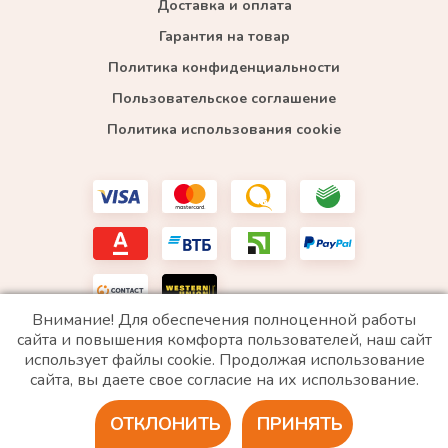
Доставка и оплата
Гарантия на товар
Политика конфиденциальности
Пользовательское соглашение
Политика использования cookie
Внимание! Для обеспечения полноценной работы
сайта и повышения комфорта пользователей, наш сайт
использует файлы cookie. Продолжая использование
*WhatsApp принадлежит компании Meta, которая признана экстремистской и запрещена в
сайта, вы даете свое согласие на их использование.
РФ
ОТКЛОНИТЬ
ПРИНЯТЬ
2020 © Все права защищены. ИП «Войтенко»
Разработка сайта