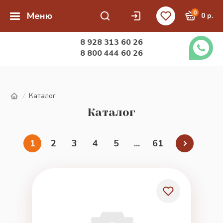
0
Меню
0 р.
8 928 313 60 26
8 800 444 60 26
Каталог
/
Каталог
1
2
3
4
5
...
61