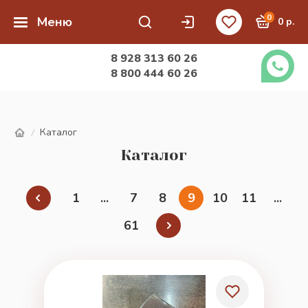
0
Меню
0 р.
8 928 313 60 26
8 800 444 60 26
Каталог
/
Каталог
1
...
7
8
9
10
11
...
61