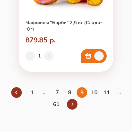
Маффины "Барби" 2,5 кг (Слада-
Юг)
879.85 р.
1
...
7
8
9
10
11
...
61