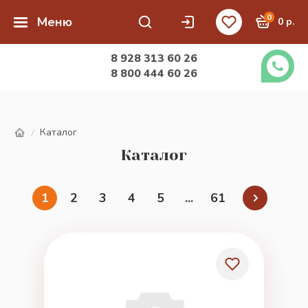
0
Меню
0 р.
8 928 313 60 26
8 800 444 60 26
Каталог
/
Каталог
1
2
3
4
5
...
61