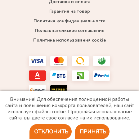
Доставка и оплата
Гарантия на товар
Политика конфиденциальности
Пользовательское соглашение
Политика использования cookie
Внимание! Для обеспечения полноценной работы
сайта и повышения комфорта пользователей, наш сайт
использует файлы cookie. Продолжая использование
*WhatsApp принадлежит компании Meta, которая признана экстремистской и запрещена в
сайта, вы даете свое согласие на их использование.
РФ
ОТКЛОНИТЬ
ПРИНЯТЬ
2020 © Все права защищены. ИП «Войтенко»
Разработка сайта