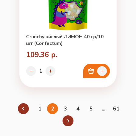
Crunchy кислый ЛИМОН 40 гр/10
шт (Confectum)
109.36 р.
1
2
3
4
5
...
61