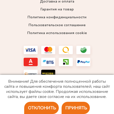
Доставка и оплата
Гарантия на товар
Политика конфиденциальности
Пользовательское соглашение
Политика использования cookie
Внимание! Для обеспечения полноценной работы
сайта и повышения комфорта пользователей, наш сайт
использует файлы cookie. Продолжая использование
*WhatsApp принадлежит компании Meta, которая признана экстремистской и запрещена в
сайта, вы даете свое согласие на их использование.
РФ
ОТКЛОНИТЬ
ПРИНЯТЬ
2020 © Все права защищены. ИП «Войтенко»
Разработка сайта