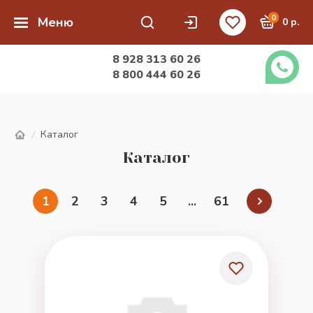
0
Меню
0 р.
8 928 313 60 26
8 800 444 60 26
Каталог
/
Каталог
1
2
3
4
5
...
61