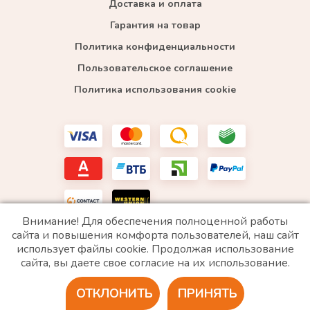
Доставка и оплата
Гарантия на товар
Политика конфиденциальности
Пользовательское соглашение
Политика использования cookie
Внимание! Для обеспечения полноценной работы
сайта и повышения комфорта пользователей, наш сайт
использует файлы cookie. Продолжая использование
*WhatsApp принадлежит компании Meta, которая признана экстремистской и запрещена в
сайта, вы даете свое согласие на их использование.
РФ
ОТКЛОНИТЬ
ПРИНЯТЬ
2020 © Все права защищены. ИП «Войтенко»
Разработка сайта