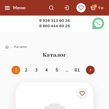
0
Меню
0 р.
8 928 313 60 26
8 800 444 60 26
Каталог
/
Каталог
1
2
3
4
5
...
61