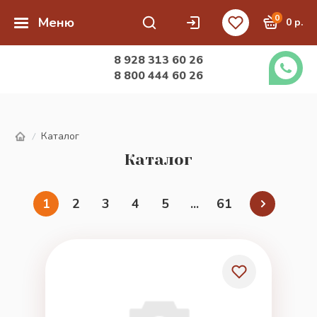
0
Меню
0 р.
8 928 313 60 26
8 800 444 60 26
Каталог
/
Каталог
1
2
3
4
5
...
61