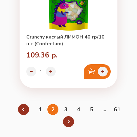
Crunchy кислый ЛИМОН 40 гр/10
шт (Confectum)
109.36 р.
1
2
3
4
5
...
61