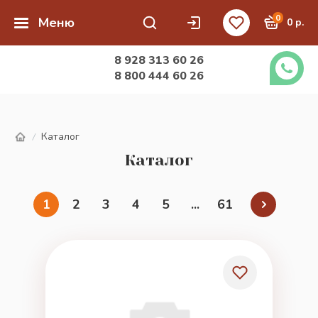
0
Меню
0 р.
8 928 313 60 26
8 800 444 60 26
Каталог
/
Каталог
1
2
3
4
5
...
61