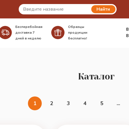
Найти
Бесперебойная
Образцы
8
доставка
7
продукции
8
дней в неделю
бесплатно!
Каталог
1
2
3
4
5
...