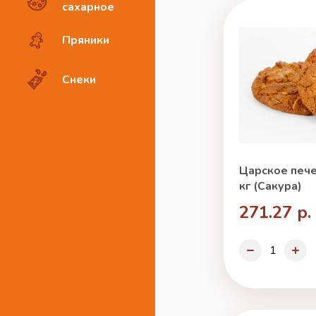
сахарное
Пряники
Снеки
Царское пече
кг (Сакура)
271.27 р.