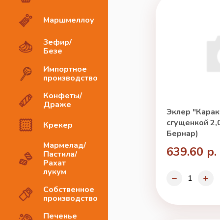
Маршмеллоу
Зефир/
Безе
Импортное
производство
Конфеты/
Драже
Эклер "Карак
сгущенкой 2,0
Крекер
Бернар)
Мармелад/
639.60 р.
Пастила/
Рахат
лукум
Собственное
производство
Печенье