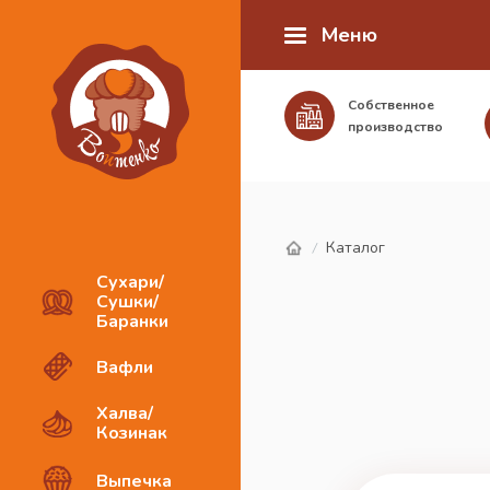
Меню
Собственное
производство
Каталог
/
Сухари/
Сушки/
Баранки
Вафли
Халва/
Козинак
Выпечка