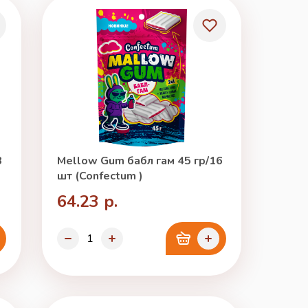
3
Mellow Gum бабл гам 45 гр/16
шт (Confectum )
64.23 р.