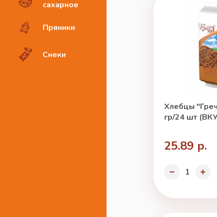
сахарное
Пряники
Снеки
Хлебцы "Гре
гр/24 шт (ВК
25.89 р.