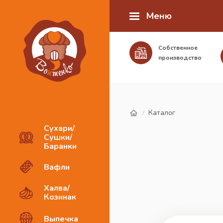
Меню
Собственное
производство
Каталог
/
Сухари/
Сушки/
Баранки
Вафли
Халва/
Козинак
Выпечка