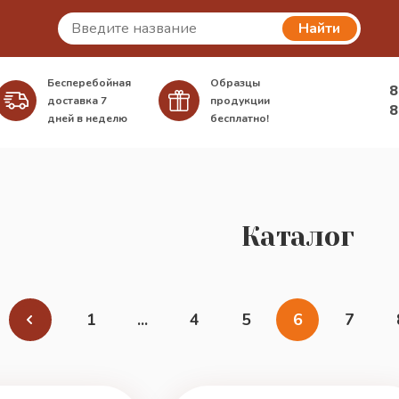
Найти
Бесперебойная
Образцы
8
доставка
7
продукции
8
дней в неделю
бесплатно!
Каталог
1
...
4
5
6
7