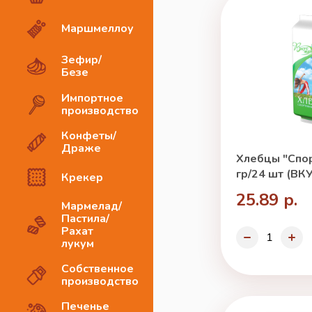
Маршмеллоу
Зефир/
Безе
Импортное
производство
Конфеты/
Драже
Хлебцы "Спо
гр/24 шт (ВК
Крекер
25.89 р.
Мармелад/
Пастила/
Рахат
лукум
Собственное
производство
Печенье