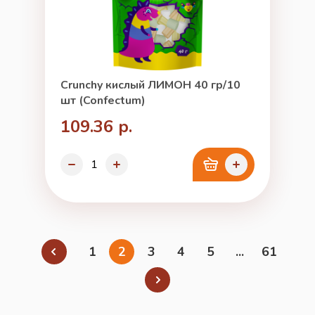
Crunchy кислый ЛИМОН 40 гр/10
шт (Confectum)
109.36 р.
1
2
3
4
5
...
61