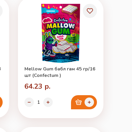
3
Mellow Gum бабл гам 45 гр/16
шт (Confectum )
64.23 р.