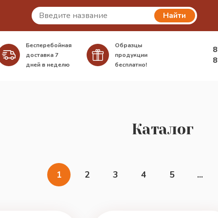
Найти
Бесперебойная
Образцы
8
доставка
7
продукции
8
дней в неделю
бесплатно!
Каталог
1
2
3
4
5
...