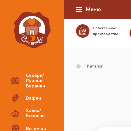
Меню
Собственное
производство
Каталог
/
Сухари/
Сушки/
Баранки
Вафли
Халва/
Козинак
Выпечка