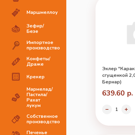
Маршмеллоу
Зефир/
Безе
Импортное
производство
Конфеты/
Драже
Эклер "Карак
сгущенкой 2,0
Крекер
Бернар)
Мармелад/
639.60 р.
Пастила/
Рахат
лукум
Собственное
производство
Печенье