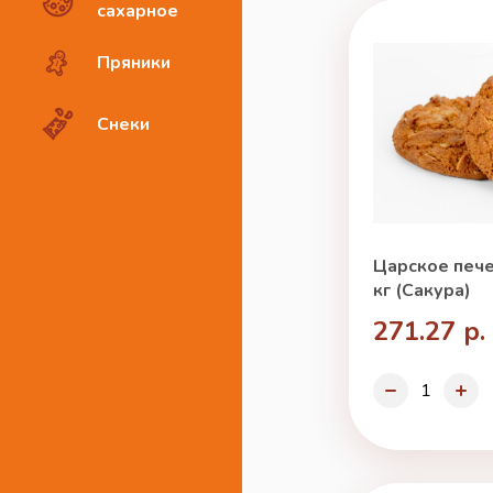
сахарное
Пряники
Снеки
Царское пече
кг (Сакура)
271.27 р.