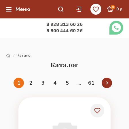
0
Меню
0 р.
8 928 313 60 26
8 800 444 60 26
Каталог
/
Каталог
1
2
3
4
5
...
61