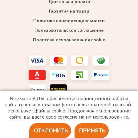
Доставка и оплата
Гарантия на товар
Политика конфиденциальности
Пользовательское соглашение
Политика использования cookie
Внимание! Для обеспечения полноценной работы
сайта и повышения комфорта пользователей, наш сайт
использует файлы cookie. Продолжая использование
*WhatsApp принадлежит компании Meta, которая признана экстремистской и запрещена в
сайта, вы даете свое согласие на их использование.
РФ
ОТКЛОНИТЬ
ПРИНЯТЬ
2020 © Все права защищены. ИП «Войтенко»
Разработка сайта