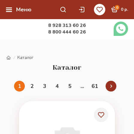
0
Меню
0 р.
8 928 313 60 26
8 800 444 60 26
Каталог
/
Каталог
1
2
3
4
5
...
61