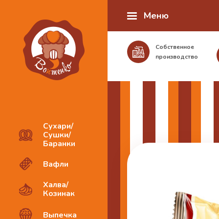
Меню
Собственное
производство
Сухари/
Сушки/
Баранки
Вафли
Халва/
Козинак
Выпечка