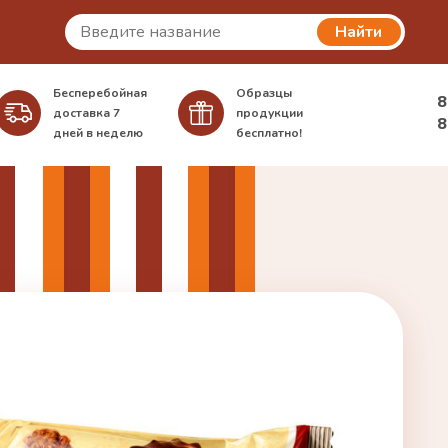
Найти
Бесперебойная
Образцы
8
доставка
7
продукции
8
дней в неделю
бесплатно!