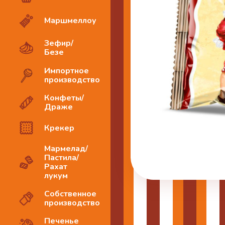
Маршмеллоу
Зефир/
Безе
Импортное
производство
Конфеты/
Драже
Крекер
Мармелад/
Пастила/
Рахат
лукум
Собственное
производство
Печенье