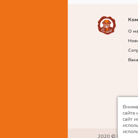
Ком
О м
Нов
Сот
Вак
Внима
сайта
сайт и
исполь
испол
2020 © Все прав