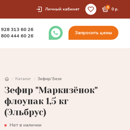
0
Личный кабинет
0 р.
 928 313 60 26
Запросить цены
 800 444 60 26
Каталог
Зефир/ Безе
/
/
Зефир "Маркизёнок"
флоупак 1,5 кг
(Эльбрус)
Нет в наличии