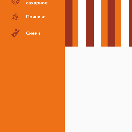
сахарное
Пряники
Снеки