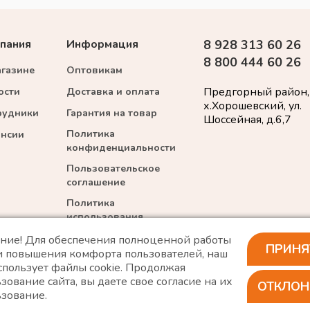
пания
Информация
8 928 313 60 26
8 800 444 60 26
агазине
Оптовикам
Предгорный район,
ости
Доставка и оплата
х.Хорошевский, ул.
рудники
Гарантия на товар
Шоссейная, д.6,7
Политика
ансии
конфиденциальности
Пользовательское
соглашение
Политика
использования
cookie
ние! Для обеспечения полноценной работы
ПРИНЯ
 и повышения комфорта пользователей, наш
спользует файлы cookie. Продолжая
зование сайта, вы даете свое согласие на их
*WhatsApp принадлежит компании Meta, которая признана экстремис
ОТКЛОН
ьзование.
а защищены. ИП «Войтенко»