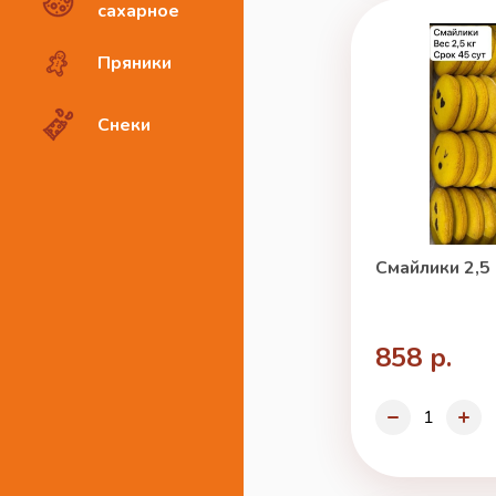
сахарное
Пряники
Снеки
Смайлики 2,5 
858 р.