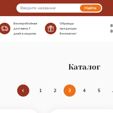
Найти
Бесперебойная
Образцы
8
доставка
7
продукции
8
дней в неделю
бесплатно!
Каталог
1
2
3
4
5
.