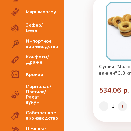
Маршмеллоу
Зефир/
Безе
Импортное
производство
Конфеты/
Драже
Сушка "Малют
ванили" 3,0 к
Крекер
Мармелад/
534.06 р.
Пастила/
Рахат
лукум
Собственное
производство
Печенье