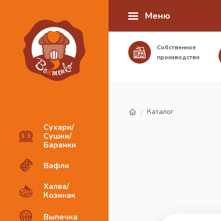
Меню
Собственное
производство
Каталог
/
Сухари/
Сушки/
Баранки
Вафли
Халва/
Козинак
Выпечка