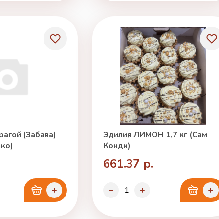
рагой (Забава)
Эдилия ЛИМОН 1,7 кг (Сам
нко)
Конди)
661.37 р.