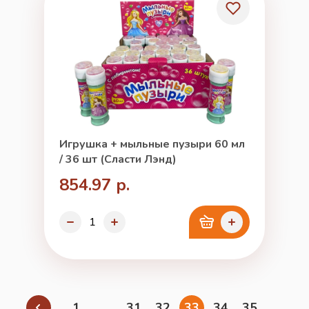
Игрушка + мыльные пузыри 60 мл
/ 36 шт (Сласти Лэнд)
854.97 р.
1
...
31
32
33
34
35
...