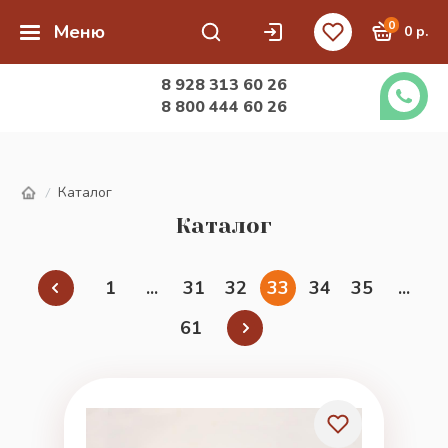
0
Меню
0 р.
8 928 313 60 26
8 800 444 60 26
Каталог
/
Каталог
1
...
31
32
33
34
35
...
61