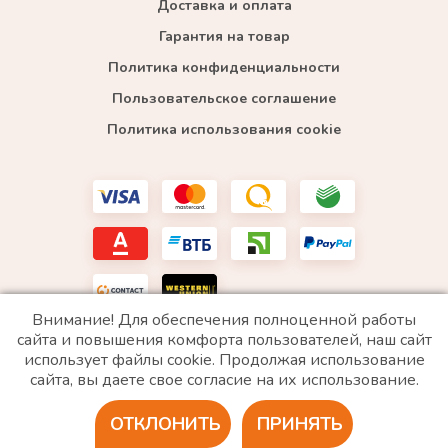
Доставка и оплата
Гарантия на товар
Политика конфиденциальности
Пользовательское соглашение
Политика использования cookie
Внимание! Для обеспечения полноценной работы
сайта и повышения комфорта пользователей, наш сайт
использует файлы cookie. Продолжая использование
*WhatsApp принадлежит компании Meta, которая признана экстремистской и запрещена в
сайта, вы даете свое согласие на их использование.
РФ
ОТКЛОНИТЬ
ПРИНЯТЬ
2020 © Все права защищены. ИП «Войтенко»
Разработка сайта