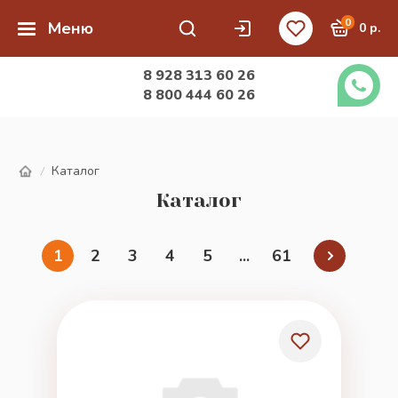
0
Меню
0 р.
8 928 313 60 26
8 800 444 60 26
Каталог
/
Каталог
1
2
3
4
5
...
61