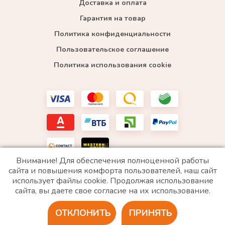
Доставка и оплата
Гарантия на товар
Политика конфиденциальности
Пользовательское соглашение
Политика использования cookie
Внимание! Для обеспечения полноценной работы
сайта и повышения комфорта пользователей, наш сайт
использует файлы cookie. Продолжая использование
*WhatsApp принадлежит компании Meta, которая признана экстремистской и запрещена в
сайта, вы даете свое согласие на их использование.
РФ
ОТКЛОНИТЬ
ПРИНЯТЬ
2020 © Все права защищены. ИП «Войтенко»
Разработка сайта