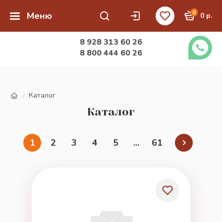
0
Меню
0 р.
8 928 313 60 26
8 800 444 60 26
Каталог
/
Каталог
1
2
3
4
5
...
61