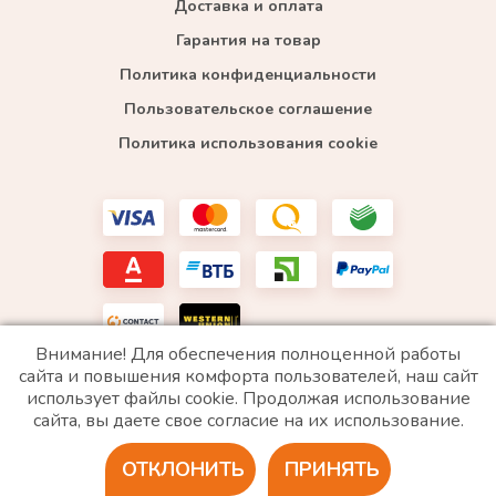
Доставка и оплата
Гарантия на товар
Политика конфиденциальности
Пользовательское соглашение
Политика использования cookie
Внимание! Для обеспечения полноценной работы
сайта и повышения комфорта пользователей, наш сайт
использует файлы cookie. Продолжая использование
*WhatsApp принадлежит компании Meta, которая признана экстремистской и запрещена в
сайта, вы даете свое согласие на их использование.
РФ
ОТКЛОНИТЬ
ПРИНЯТЬ
2020 © Все права защищены. ИП «Войтенко»
Разработка сайта