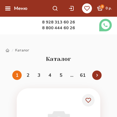
0
Меню
0 р.
8 928 313 60 26
8 800 444 60 26
Каталог
/
Каталог
1
2
3
4
5
...
61