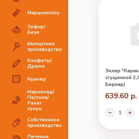
Маршмеллоу
Зефир/
Безе
Импортное
производство
Конфеты/
Драже
Эклер "Карак
сгущенкой 2,0
Крекер
Бернар)
Мармелад/
639.60 р.
Пастила/
Рахат
лукум
Собственное
производство
Печенье