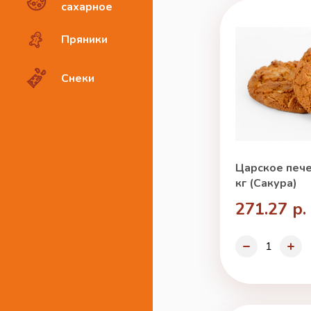
сахарное
Пряники
Снеки
Царское пече
кг (Сакура)
271.27 р.