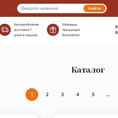
Найти
Бесперебойная
Образцы
8
доставка
7
продукции
8
дней в неделю
бесплатно!
Каталог
1
2
3
4
5
...