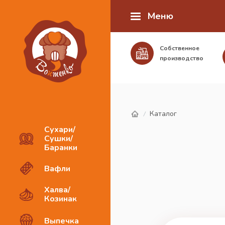
Меню
Собственное
производство
Каталог
/
Сухари/
Сушки/
Баранки
Вафли
Халва/
Козинак
Выпечка