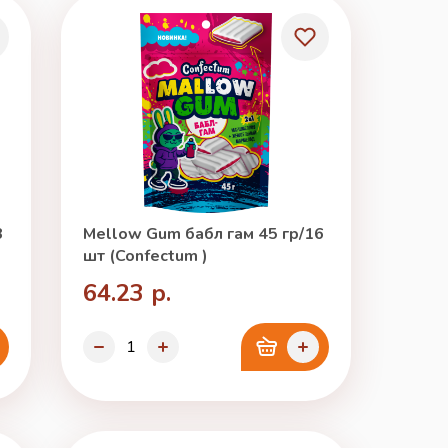
3
Mellow Gum бабл гам 45 гр/16
шт (Confectum )
64.23 р.