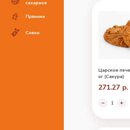
сахарное
Пряники
Снеки
Царское пече
кг (Сакура)
271.27 р.