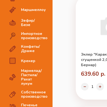
Маршмеллоу
Зефир/
Безе
Импортное
производство
Конфеты/
Драже
Эклер "Карак
сгущенкой 2,0
Крекер
Бернар)
Мармелад/
639.60 р.
Пастила/
Рахат
лукум
Собственное
производство
Печенье