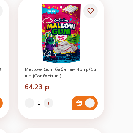
3
Mellow Gum бабл гам 45 гр/16
шт (Confectum )
64.23 р.