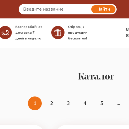
Найти
Бесперебойная
Образцы
8
доставка
7
продукции
8
дней в неделю
бесплатно!
Каталог
1
2
3
4
5
...