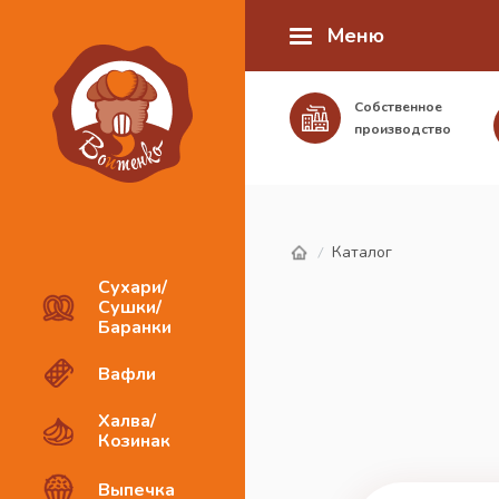
Меню
Собственное
производство
Каталог
/
Сухари/
Сушки/
Баранки
Вафли
Халва/
Козинак
Выпечка