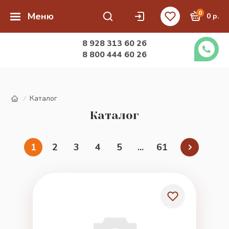
0
Меню
0 р.
8 928 313 60 26
8 800 444 60 26
Каталог
/
Каталог
1
2
3
4
5
...
61