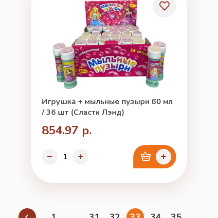
Игрушка + мыльные пузыри 60 мл
/ 36 шт (Сласти Лэнд)
854.97 р.
1
...
31
32
33
34
35
...