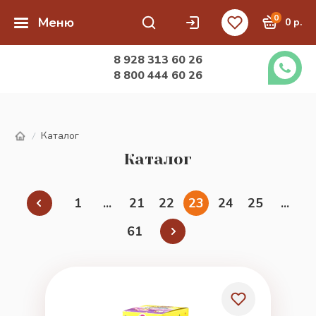
0
Меню
0 р.
8 928 313 60 26
8 800 444 60 26
Каталог
/
Каталог
1
...
21
22
23
24
25
...
61