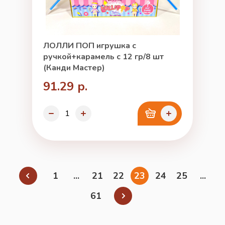
ЛОЛЛИ ПОП игрушка с
ручкой+карамель с 12 гр/8 шт
(Канди Мастер)
91.29 р.
1
...
21
22
23
24
25
...
61