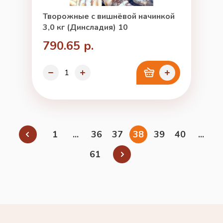
Творожные с вишнёвой начинкой
3,0 кг (Динсладия) 10
790.65 р.
1
...
36
37
38
39
40
...
61