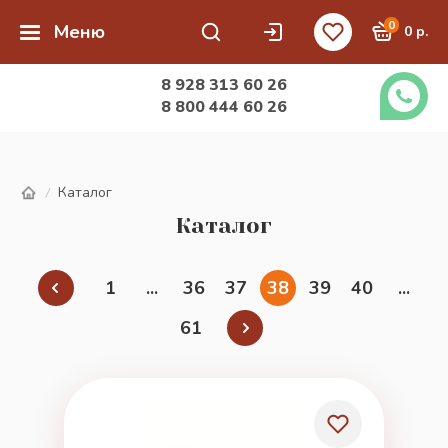
0
Меню
0 р.
8 928 313 60 26
8 800 444 60 26
Каталог
/
Каталог
1
...
36
37
38
39
40
...
61