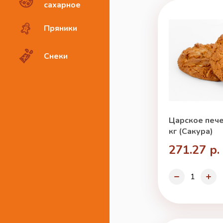
сахарное
Пряники
Снеки
Царское пече
кг (Сакура)
271.27 р.