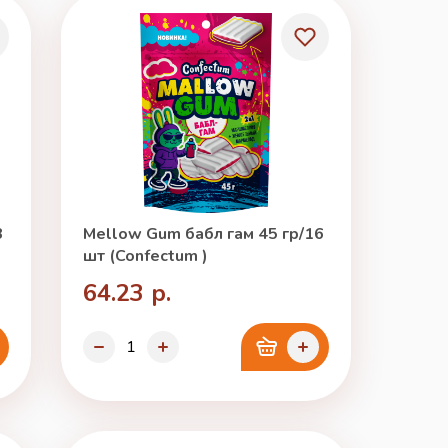
3
Mellow Gum бабл гам 45 гр/16
шт (Confectum )
64.23 р.