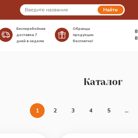
Найти
Бесперебойная
Образцы
8
доставка
7
продукции
8
дней в неделю
бесплатно!
Каталог
1
2
3
4
5
...