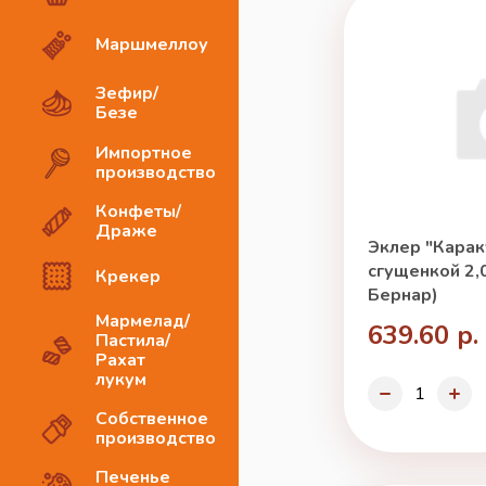
Маршмеллоу
Зефир/
Безе
Импортное
производство
Конфеты/
Драже
Эклер "Карак
сгущенкой 2,0
Крекер
Бернар)
Мармелад/
639.60 р.
Пастила/
Рахат
лукум
Собственное
производство
Печенье