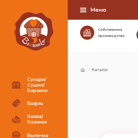
Меню
Собственное
производство
Каталог
/
Сухари/
Сушки/
Баранки
Вафли
Халва/
Козинак
Выпечка