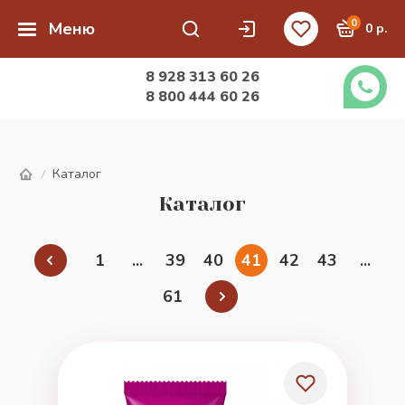
0
Меню
0 р.
8 928 313 60 26
8 800 444 60 26
Каталог
/
Каталог
1
...
39
40
41
42
43
...
61