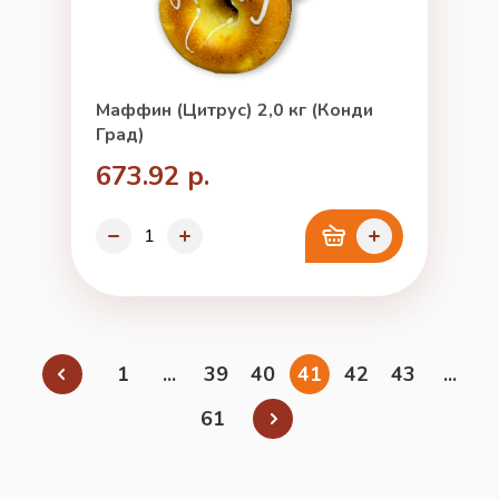
Маффин (Цитрус) 2,0 кг (Конди
Град)
673.92 р.
1
...
39
40
41
42
43
...
61