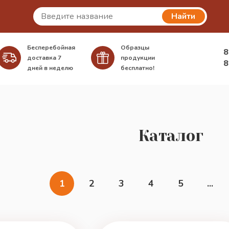
Найти
Бесперебойная
Образцы
8
доставка
7
продукции
8
дней в неделю
бесплатно!
Каталог
1
2
3
4
5
...