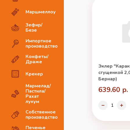
Маршмеллоу
Зефир/
Безе
Импортное
производство
Конфеты/
Драже
Эклер "Карак
сгущенкой 2,0
Крекер
Бернар)
Мармелад/
639.60 р.
Пастила/
Рахат
лукум
Собственное
производство
Печенье