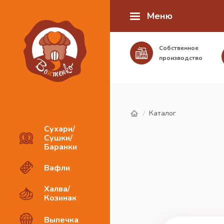
Меню
Собственное
производство
Каталог
/
Сухари/
Сушки/
Баранки
Вафли
Халва/
Козинак
Выпечка