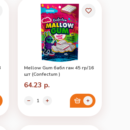
3
Mellow Gum бабл гам 45 гр/16
шт (Confectum )
64.23 р.