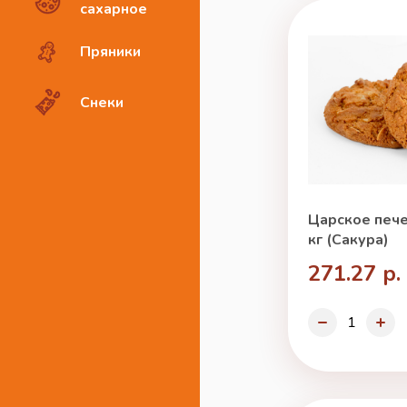
сахарное
Пряники
Снеки
Царское пече
кг (Сакура)
271.27 р.