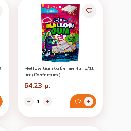
3
Mellow Gum бабл гам 45 гр/16
шт (Confectum )
64.23 р.