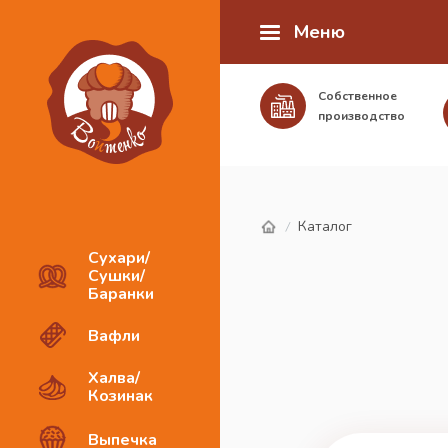
Меню
Собственное
производство
Каталог
/
Сухари/
Сушки/
Баранки
Вафли
Халва/
Козинак
Выпечка