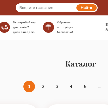
Найти
Бесперебойная
Образцы
8
доставка
7
продукции
8
дней в неделю
бесплатно!
Каталог
1
2
3
4
5
...