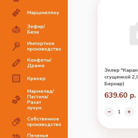
Маршмеллоу
Зефир/
Безе
Импортное
производство
Конфеты/
Драже
Эклер "Карак
сгущенкой 2,0
Крекер
Бернар)
Мармелад/
639.60 р.
Пастила/
Рахат
лукум
Собственное
производство
Печенье