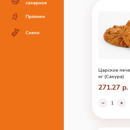
сахарное
Пряники
Снеки
Царское пече
кг (Сакура)
271.27 р.