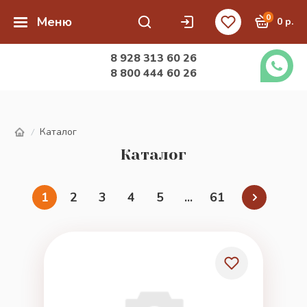
0
Меню
0 р.
8 928 313 60 26
8 800 444 60 26
Каталог
/
Каталог
1
2
3
4
5
...
61