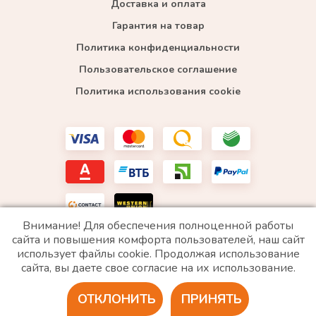
Доставка и оплата
Гарантия на товар
Политика конфиденциальности
Пользовательское соглашение
Политика использования cookie
Внимание! Для обеспечения полноценной работы
сайта и повышения комфорта пользователей, наш сайт
использует файлы cookie. Продолжая использование
*WhatsApp принадлежит компании Meta, которая признана экстремистской и запрещена в
сайта, вы даете свое согласие на их использование.
РФ
ОТКЛОНИТЬ
ПРИНЯТЬ
2020 © Все права защищены. ИП «Войтенко»
Разработка сайта