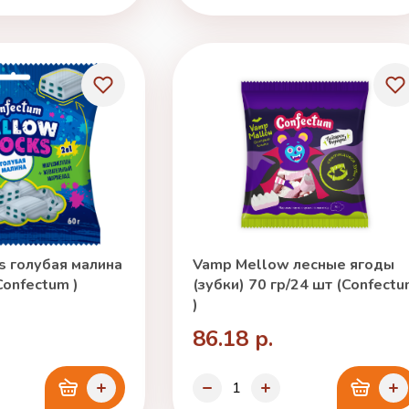
s голубая малина
Vamp Mellow лесные ягоды
Confectum )
(зубки) 70 гр/24 шт (Confect
)
86.18 р.