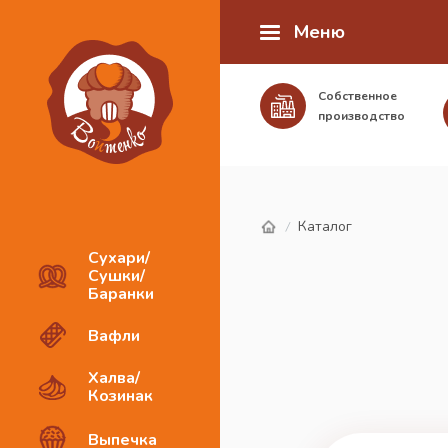
Меню
Собственное
производство
Каталог
/
Сухари/
Сушки/
Баранки
Вафли
Халва/
Козинак
Выпечка