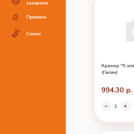
сахарное
Пряники
Снеки
Крекер "5 зла
(Галан)
994.30 р.