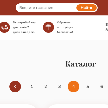
Найти
Бесперебойная
Образцы
8
доставка
7
продукции
8
дней в неделю
бесплатно!
Каталог
1
2
3
4
5
6