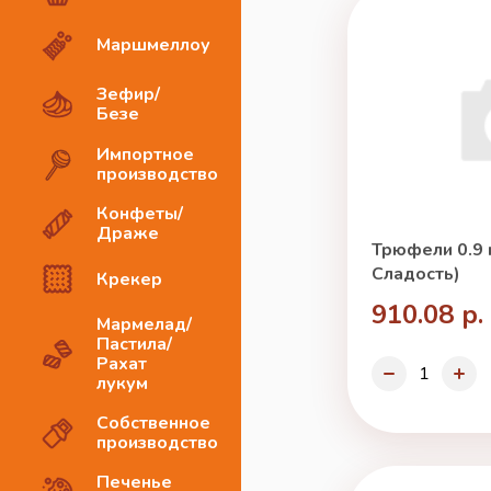
Маршмеллоу
Зефир/
Безе
Импортное
производство
Конфеты/
Драже
Трюфели 0.9 
Сладость)
Крекер
910.08 р.
Мармелад/
Пастила/
Рахат
лукум
Собственное
производство
Печенье