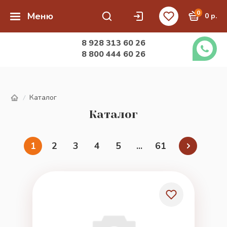
0
Меню
0 р.
8 928 313 60 26
8 800 444 60 26
Каталог
/
Каталог
1
2
3
4
5
...
61