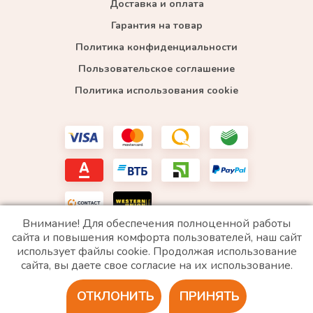
Доставка и оплата
Гарантия на товар
Политика конфиденциальности
Пользовательское соглашение
Политика использования cookie
Внимание! Для обеспечения полноценной работы
сайта и повышения комфорта пользователей, наш сайт
использует файлы cookie. Продолжая использование
*WhatsApp принадлежит компании Meta, которая признана экстремистской и запрещена в
сайта, вы даете свое согласие на их использование.
РФ
ОТКЛОНИТЬ
ПРИНЯТЬ
2020 © Все права защищены. ИП «Войтенко»
Разработка сайта